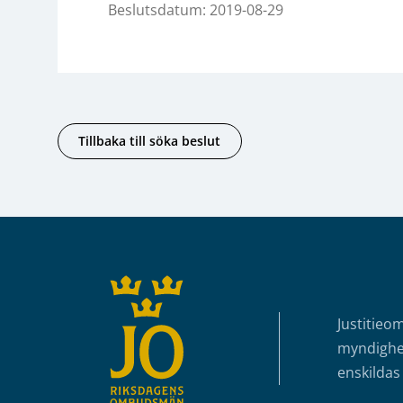
Beslutsdatum: 2019-08-29
Tillbaka till söka beslut
Sidfot
Justitieo
myndighet
enskildas 