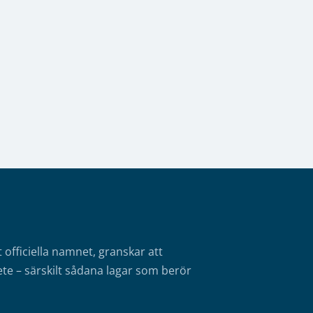
fficiella namnet, granskar att
te – särskilt sådana lagar som berör