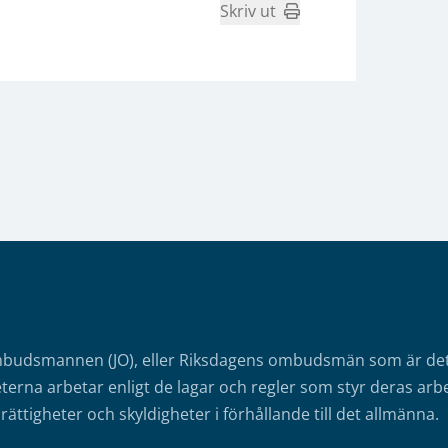
Skriv ut
mbudsmannen (JO), eller Riksdagens ombudsmän som är det o
erna arbetar enligt de lagar och regler som styr deras arbe
rättigheter och skyldigheter i förhållande till det allmänna.