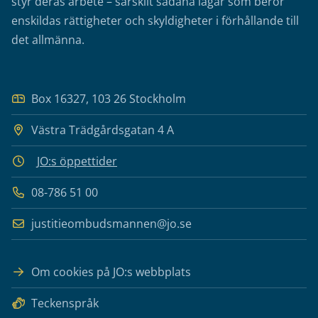
styr deras arbete – särskilt sådana lagar som berör
enskildas rättigheter och skyldigheter i förhållande till
det allmänna.
Box 16327, 103 26 Stockholm
Västra Trädgårdsgatan 4 A
JO:s öppettider
08-786 51 00
justitieombudsmannen@jo.se
Om cookies på JO:s webbplats
Teckenspråk