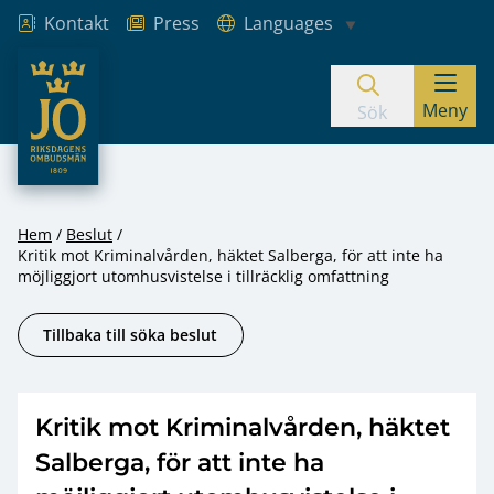
Kontakt
Press
Languages
JO – Riksdagens Ombudsmän
Meny
Hoppa till innehåll
Sök
Hem
Beslut
Kritik mot Kriminalvården, häktet Salberga, för att inte ha
möjliggjort utomhusvistelse i tillräcklig omfattning
Tillbaka till söka beslut
Kritik mot Kriminalvården, häktet
Salberga, för att inte ha