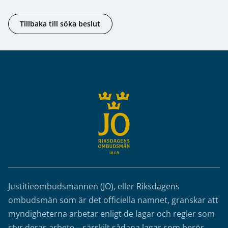
Tillbaka till söka beslut
Sidfot
Justitieombudsmannen (JO), eller Riksdagens
ombudsmän som är det officiella namnet, granskar att
myndigheterna arbetar enligt de lagar och regler som
styr deras arbete – särskilt sådana lagar som berör