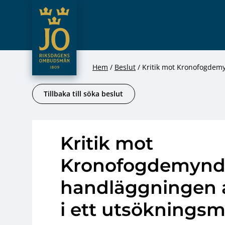
JO – Riksdagens Ombudsmän
Hoppa till innehåll
Hem
Beslut
Kritik mot Kronofogdemy
Tillbaka till söka beslut
Kritik mot
Kronofogdemyndi
handläggningen a
i ett utsökningsm