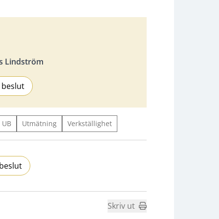
s Lindström
 beslut
- UB
Utmätning
Verkställighet
beslut
Skriv ut