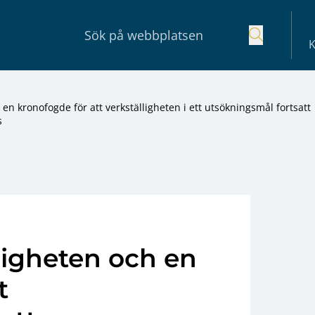
K
n kronofogde för att verkställigheten i ett utsökningsmål fortsatt
s
gheten och en
t