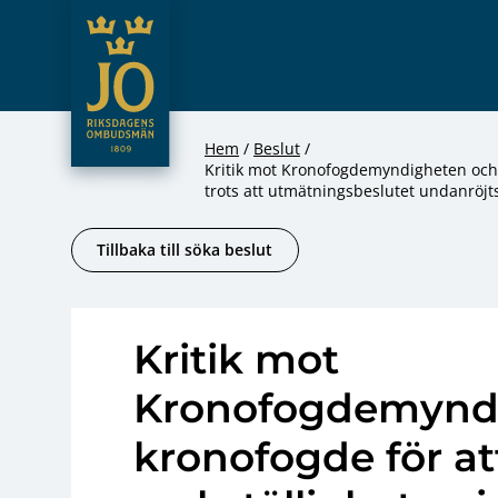
JO – Riksdagens Ombudsmän
Hoppa till innehåll
Hem
Beslut
Kritik mot Kronofogdemyndigheten och e
trots att utmätningsbeslutet undanröjt
Tillbaka till söka beslut
Kritik mot
Kronofogdemyndi
kronofogde för at