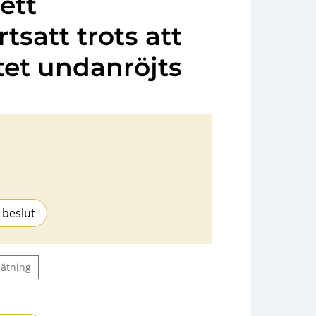
 ett
tsatt trots att
et undanröjts
 beslut
ätning