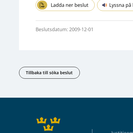
Ladda ner beslut
Lyssna på 
Beslutsdatum: 2009-12-01
Tillbaka till söka beslut
Sidfot