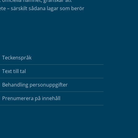
fficiella namnet, granskar att
te – särskilt sådana lagar som berör
Teckenspråk
Text till tal
Behandling personuppgifter
Prenumerera på innehåll