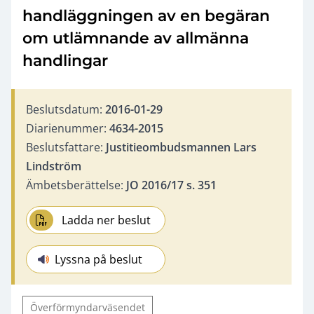
handläggningen av en begäran
om utlämnande av allmänna
handlingar
Beslutsdatum:
2016-01-29
Diarienummer:
4634-2015
Beslutsfattare:
Justitieombudsmannen Lars
Lindström
Ämbetsberättelse:
JO 2016/17 s. 351
Ladda ner beslut
Lyssna på beslut
Överförmyndarväsendet