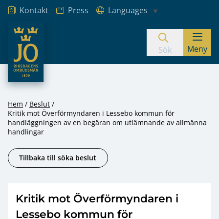
Kontakt
Press
Languages
JO – Riksdagens Ombudsmän
Meny
Hoppa till innehåll
Sök
Hem
Beslut
Kritik mot Överförmyndaren i Lessebo kommun för
handläggningen av en begäran om utlämnande av allmänna
handlingar
Tillbaka till söka beslut
Kritik mot Överförmyndaren i
Lessebo kommun för