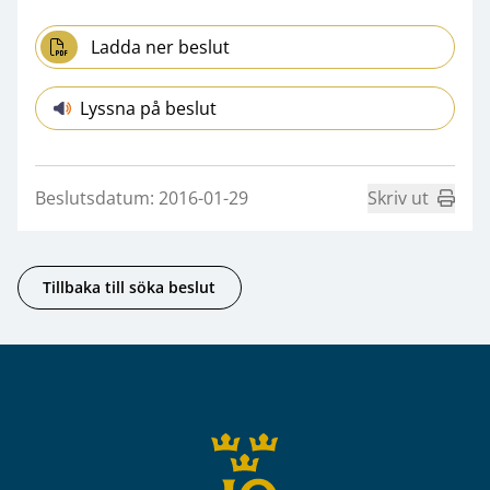
Ladda ner beslut
Lyssna på beslut
Beslutsdatum: 2016-01-29
Skriv ut
Tillbaka till söka beslut
Sidfot