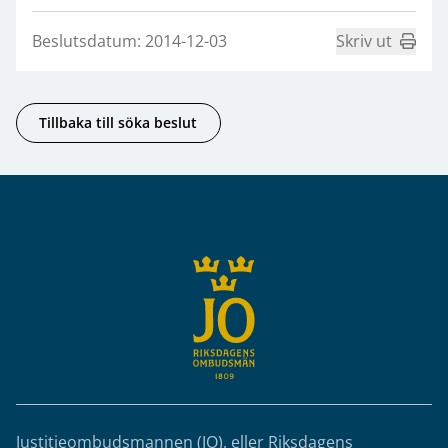
Beslutsdatum: 2014-12-03
Skriv ut
Tillbaka till söka beslut
Sidfot
Justitieombudsmannen (JO), eller Riksdagens