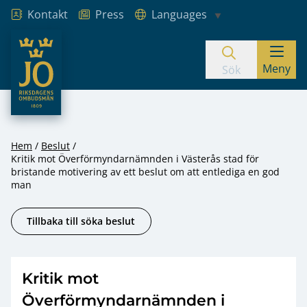
Kontakt
Press
Languages
JO – Riksdagens Ombudsmän
Meny
Hoppa till innehåll
Sök
Hem
Beslut
Kritik mot Överförmyndarnämnden i Västerås stad för
bristande motivering av ett beslut om att entlediga en god
man
Tillbaka till söka beslut
Kritik mot
Överförmyndarnämnden i