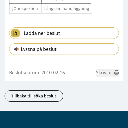
JO-inspektion
Långsam handläggning
Ladda ner beslut
Lyssna på beslut
Beslutsdatum: 2010-02-16
Skriv ut
Tillbaka till söka beslut
Sidfot