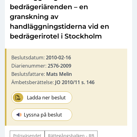
bedrägeriärenden – en
granskning av
handläggningstiderna vid en
bedrägerirotel i Stockholm
Beslutsdatum:
2010-02-16
Diarienummer:
2576-2009
Beslutsfattare:
Mats Melin
Ämbetsberättelse:
JO 2010/11 s. 146
Ladda ner beslut
Lyssna på beslut
Polisväsendet
Rättegångsbalken - RB