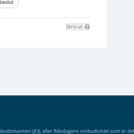
beslut
Skriv ut
mbudsmannen (JO), eller Riksdagens ombudsmän som är det o