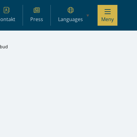
ontakt
Press
Languages
Meny
rbud