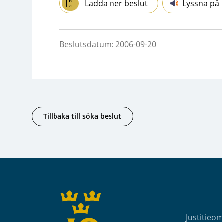
Ladda ner beslut
Lyssna på 
Beslutsdatum: 2006-09-20
Tillbaka till söka beslut
Sidfot
Justitieo