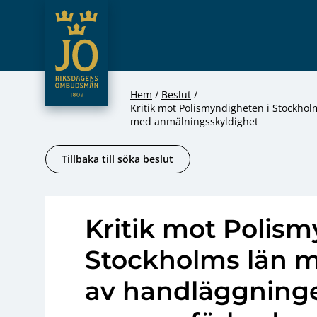
JO – Riksdagens Ombudsmän
Hoppa till innehåll
Hem
Beslut
Kritik mot Polismyndigheten i Stockho
med anmälningsskyldighet
Tillbaka till söka beslut
Kritik mot Polism
Stockholms län 
av handläggninge