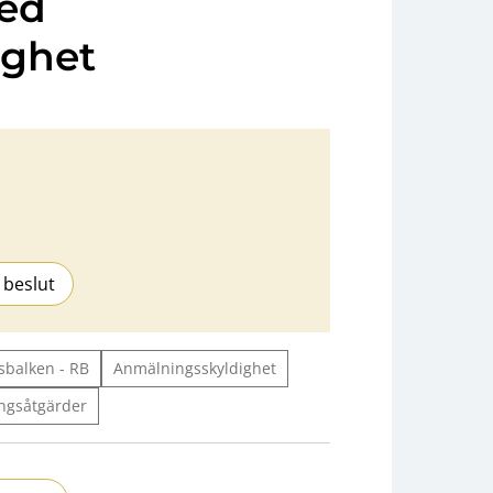
ed
ighet
 beslut
sbalken - RB
Anmälningsskyldighet
ngsåtgärder