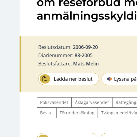
om reseförbud m
anmälningsskyld
Beslutsdatum:
2006-09-20
Diarienummer:
83-2005
Beslutsfattare:
Mats Melin
Ladda ner beslut
Lyssna på
Polisväsendet
Åklagarväsendet
Rättegång
Beslut
Förundersökning
Tvångsmedel/två