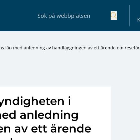
K
lms län med anledning av handläggningen av ett ärende om resefö
yndigheten i
med anledning
n av ett ärende