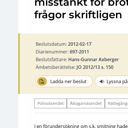
misstänkt för bro
frågor skriftligen
Beslutsdatum:
2012-02-17
Diarienummer:
697-2011
Beslutsfattare:
Hans-Gunnar Axberger
Ämbetsberättelse:
JO 2012/13 s. 150
Ladda ner beslut
Lyssna på
Polisväsendet
Åklagarväsendet
Rättegång
I en förundersökning om s.k. smitning hade 