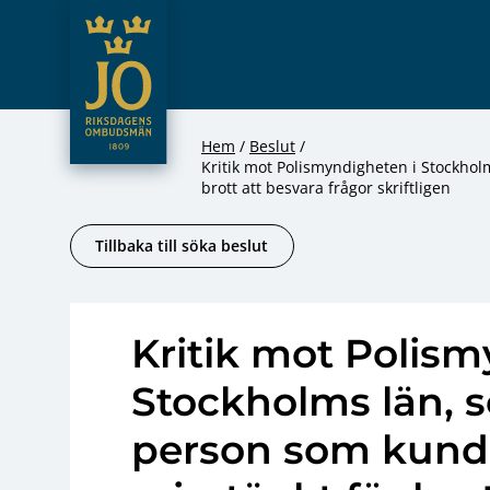
JO – Riksdagens Ombudsmän
Hoppa till innehåll
Hem
Beslut
Kritik mot Polismyndigheten i Stockho
brott att besvara frågor skriftligen
Tillbaka till söka beslut
Kritik mot Polism
Stockholms län,
person som kund