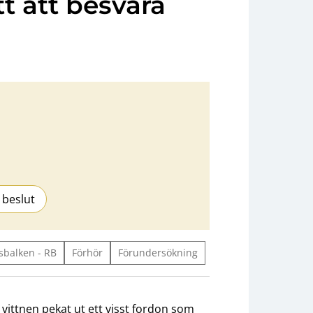
tt att besvara
 beslut
sbalken - RB
Förhör
Förundersökning
vittnen pekat ut ett visst fordon som