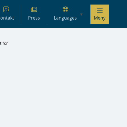
ontakt
Press
Languages
Meny
 för