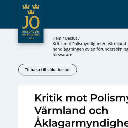
JO – Riksdagens Ombudsmän
Hoppa till innehåll
Hem
Beslut
Kritik mot Polismyndigheten Värmland 
handläggningen av en förundersökning d
försvarare
Tillbaka till söka beslut
Kritik mot Polis
Värmland och
Åklagarmyndighe