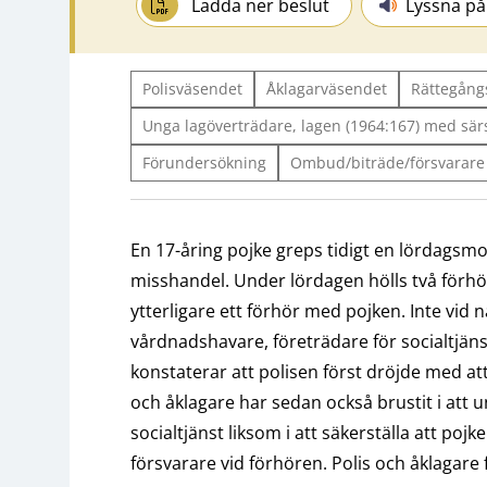
Ladda ner beslut
Lyssna på
Polisväsendet
Åklagarväsendet
Rättegång
Unga lagöverträdare, lagen (1964:167) med sär
Förundersökning
Ombud/biträde/försvarare
En 17-åring pojke greps tidigt en lördagsmo
misshandel. Under lördagen hölls två förhö
ytterligare ett förhör med pojken. Inte vid
vårdnadshavare, företrädare för socialtjäns
konstaterar att polisen först dröjde med att
och åklagare har sedan också brustit i att
socialtjänst liksom i att säkerställa att poj
försvarare vid förhören. Polis och åklagare f