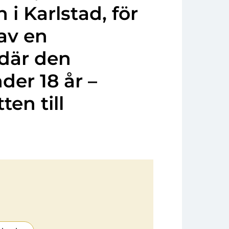
 Karlstad, för
av en
där den
der 18 år –
en till