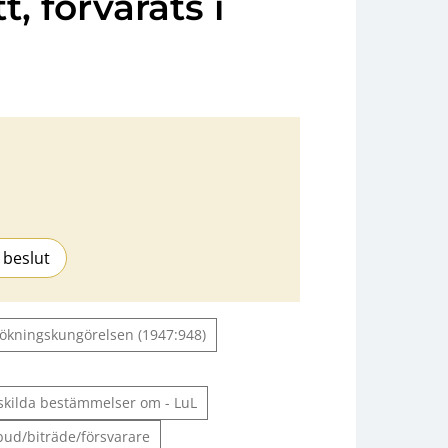
, förvarats i
 beslut
ökningskungörelsen (1947:948)
skilda bestämmelser om - LuL
ud/biträde/försvarare