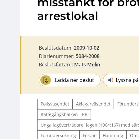
misstänkt för brott
arrestlokal
Beslutsdatum:
2009-10-02
Diarienummer:
5084-2008
Beslutsfattare:
Mats Melin
Ladda ner beslut
Lyssna på
Polisväsendet
Åklagarväsendet
Förunders
Rättegångsbalken - RB
Unga lagöverträdare, lagen (1964:167) med sär
Förundersökning
Förvar
Hämtning
Omb