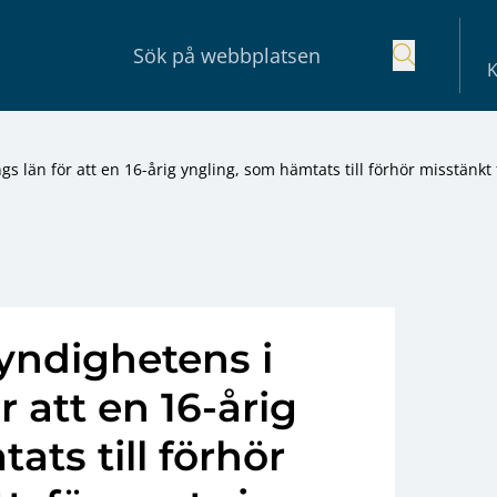
K
s län för att en 16-årig yngling, som hämtats till förhör misstänkt 
yndighetens i
 att en 16-årig
ats till förhör