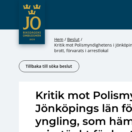
JO – Riksdagens Ombudsmän
Hoppa till innehåll
Hem
Beslut
Kritik mot Polismyndighetens i Jönköping
brott, förvarats i arrestlokal
Tillbaka till söka beslut
Kritik mot Polism
Jönköpings län för
yngling, som hämt