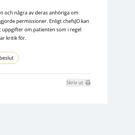
en och några av deras anhöriga om
tgjorde permissioner. Enligt chefsJO kan
t uppgifter om patienten som i regel
r kritik för.
beslut
Skriv ut