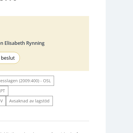
 Elisabeth Rynning
 beslut
tesslagen (2009:400) - OSL
LPT
RV
Avsaknad av lagstöd