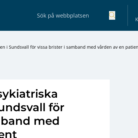
K
iken i Sundsvall för vissa brister i samband med vården av en patie
sykiatriska
undsvall för
samband med
ent