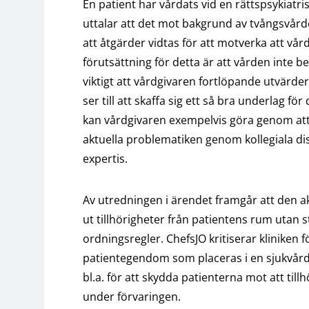
En patient har vårdats vid en rättspsykiatris
uttalar att det mot bakgrund av tvångsvård
att åtgärder vidtas för att motverka att vår
förutsättning för detta är att vården inte be
viktigt att vårdgivaren fortlöpande utvärde
ser till att skaffa sig ett så bra underlag f
kan vårdgivaren exempelvis göra genom at
aktuella problematiken genom kollegiala dis
expertis.
Av utredningen i ärendet framgår att den ak
ut tillhörigheter från patientens rum utan stö
ordningsregler. ChefsJO kritiserar kliniken f
patientegendom som placeras i en sjukvård
bl.a. för att skydda patienterna mot att til
under förvaringen.