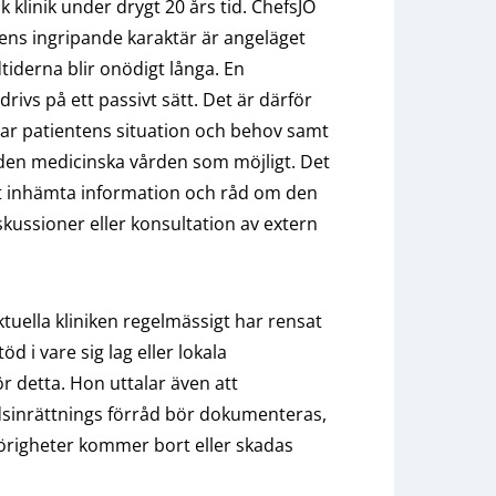
k klinik under drygt 20 års tid. ChefsJO
ens ingripande karaktär är angeläget
dtiderna blir onödigt långa. En
drivs på ett passivt sätt. Det är därför
rar patientens situation och behov samt
ör den medicinska vården som möjligt. Det
t inhämta information och råd om den
kussioner eller konsultation av extern
tuella kliniken regelmässigt har rensat
d i vare sig lag eller lokala
ör detta. Hon uttalar även att
sinrättnings förråd bör dokumenteras,
lhörigheter kommer bort eller skadas