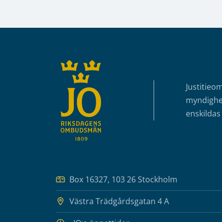
Sidfot
Justitieo
myndighet
enskildas 
Box 16327, 103 26 Stockholm
Västra Trädgårdsgatan 4 A