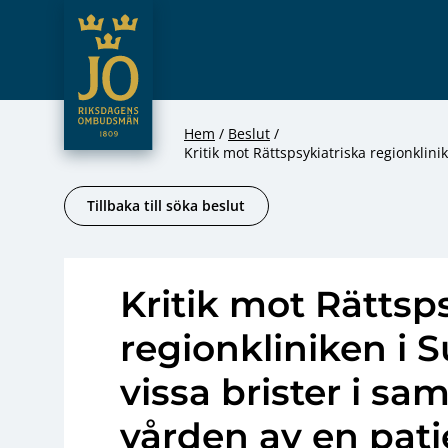
JO – Riksdagens Ombudsmän
Hoppa till innehåll
Hem
Beslut
Kritik mot Rättspsykiatriska regionklin
Tillbaka till söka beslut
Kritik mot Rättsp
regionkliniken i S
vissa brister i 
vården av en pati