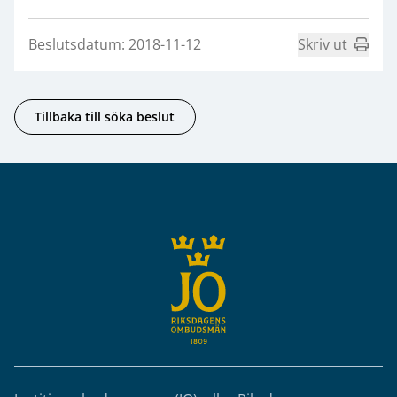
Beslutsdatum: 2018-11-12
Skriv ut
Tillbaka till söka beslut
Sidfot