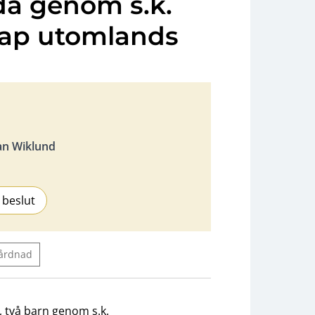
da genom s.k.
ap utomlands
an Wiklund
 beslut
årdnad
n, två barn genom s.k.