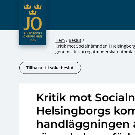
JO – Riksdagens Ombudsmän
Hoppa till innehåll
Hem
Beslut
Kritik mot Socialnämnden i Helsingbo
genom s.k. surrogatmoderskap utomla
Tillbaka till söka beslut
Kritik mot Socia
Helsingborgs ko
handläggningen a