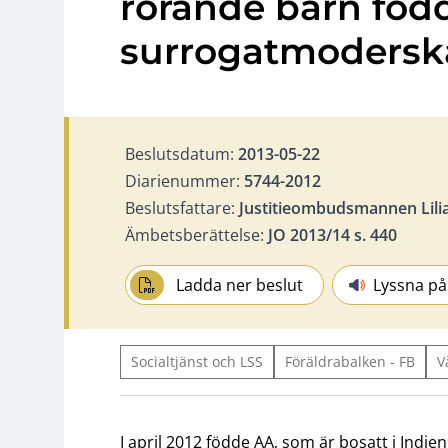
rörande barn föd
surrogatmodersk
Beslutsdatum:
2013-05-22
Diarienummer:
5744-2012
Beslutsfattare:
Justitieombudsmannen Lili
Ämbetsberättelse:
JO 2013/14 s. 440
Ladda ner beslut
Lyssna på
Socialtjänst och LSS
Föräldrabalken - FB
V
I april 2012 födde AA, som är bosatt i Indie