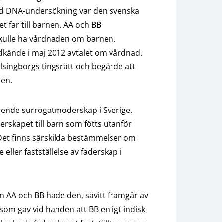
örd DNA-undersökning var den svenska
 far till barnen. AA och BB
skulle ha vårdnaden om barnen.
ände i maj 2012 avtalet om vårdnad.
lsingborgs tingsrätt och begärde att
nen.
seende surrogatmoderskap i Sverige.
aderskapet till barn som fötts utanför
Det finns särskilda bestämmelser om
eller fastställelse av faderskap i
 AA och BB hade den, såvitt framgår av
som gav vid handen att BB enligt indisk