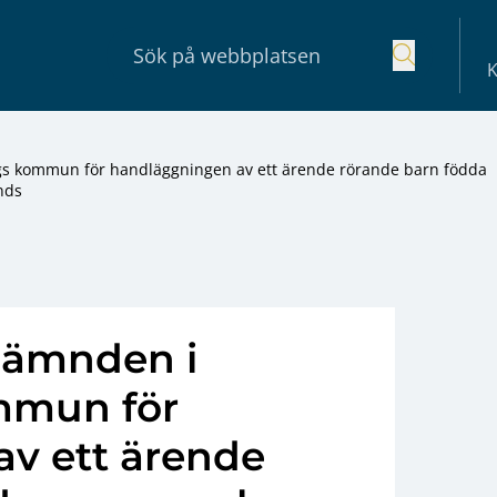
K
rgs kommun för handläggningen av ett ärende rörande barn födda
nds
lnämnden i
mmun för
v ett ärende