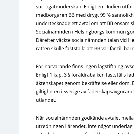
surrogatmoderskap. Enligt en i Indien utf
medborgaren BB med drygt 99 % sannolikhet
undertecknade ett avtal om att BB ensam 
Socialnämnden i Helsingborgs kommun godk
Därefter väckte socialnämnden talan vid He
rätten skulle fastställa att BB var far till bar
För närvarande finns ingen lagstiftning av
Enligt 1 kap. 3 § föräldrabalken fastställs f
äktenskapet genom bekräftelse eller dom. 
giltigheten i Sverige av faderskapsavgörande 
utlandet.
När socialnämnden godkände avtalet mellan
utredningen i ärendet, inte något underlag 