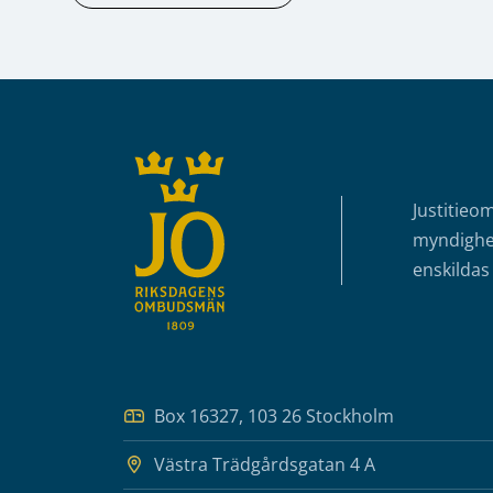
Sidfot
Justitieo
myndighet
enskildas 
Box 16327, 103 26 Stockholm
Västra Trädgårdsgatan 4 A