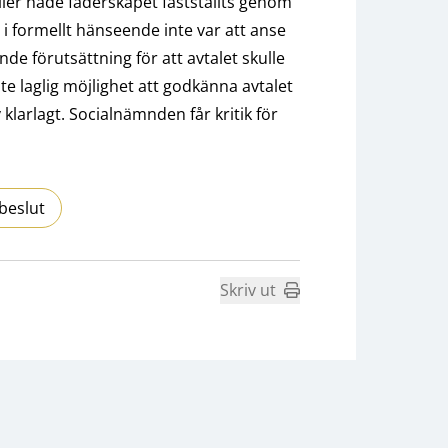
heller hade faderskapet fastställts genom
 i formellt hänseende inte var att anse
de förutsättning för att avtalet skulle
 laglig möjlighet att godkänna avtalet
klarlagt. Socialnämnden får kritik för
beslut
Skriv ut