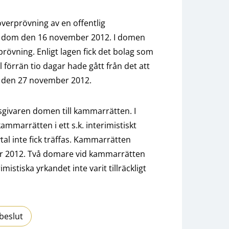
överprövning av en offentlig
n dom den 16 november 2012. I domen
rövning. Enligt lagen fick det bolag som
förrän tio dagar hade gått från det att
t den 27 november 2012.
ivaren domen till kammarrätten. I
mmarrätten i ett s.k. interimistiskt
vtal inte fick träffas. Kammarrätten
er 2012. Två domare vid kammarrätten
mistiska yrkandet inte varit tillräckligt
beslut