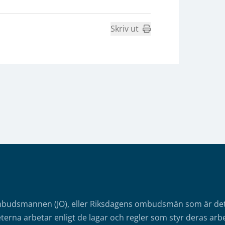
Skriv ut
mbudsmannen (JO), eller Riksdagens ombudsmän som är det o
erna arbetar enligt de lagar och regler som styr deras arbe