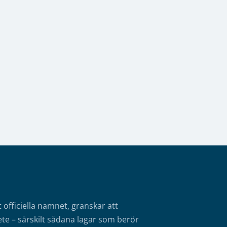
fficiella namnet, granskar att
te – särskilt sådana lagar som berör