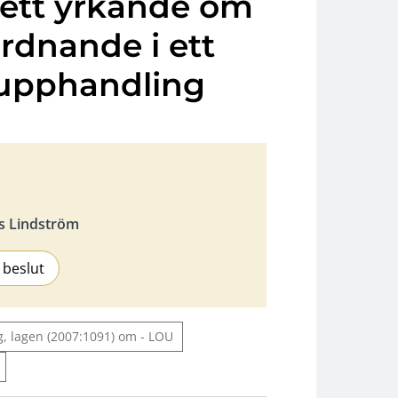
ett yrkande om
ordnande i ett
 upphandling
s Lindström
 beslut
g, lagen (2007:1091) om - LOU