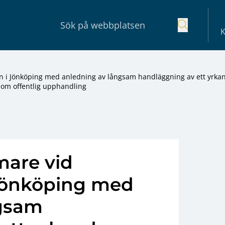
K
n i Jönköping med anledning av långsam handläggning av ett yrka
l om offentlig upphandling
mare vid
Jönköping med
ngsam