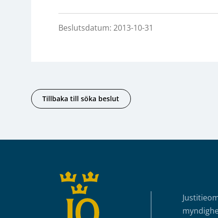
Beslutsdatum: 2013-10-31
Tillbaka till söka beslut
Sidfot
Justitieo
myndighet