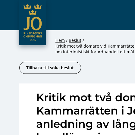
JO – Riksdagens Ombudsmän
Hoppa till innehåll
Hem
Beslut
Kritik mot två domare vid Kammarrätte
om interimistiskt förordnande i ett må
Tillbaka till söka beslut
Kritik mot två do
Kammarrätten i 
anledning av lå