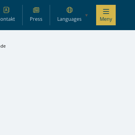
ontakt
Press
Languages
Meny
nde