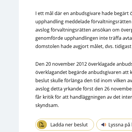
I ett mål där en anbudsgivare hade begärt 
upphandling meddelade förvaltningsrätte
avslog förvaltningsrätten ansökan om överp
genomförde upphandlingen inte träffa avtal 
domstolen hade avgjort målet, dvs. tidigas
Den 20 november 2012 överklagade anbudsg
överklagandet begärde anbudsgivaren att ka
beslut skulle förlänga den tid inom vilken a
avslog detta yrkande först den 26 novemb
får kritik för att handläggningen av det interi
skyndsam.
Ladda ner beslut
Lyssna på 