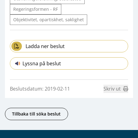
Regeringsformen - RF
Objektivitet, opartiskhet, saklighet
Ladda ner beslut
Lyssna på beslut
Beslutsdatum: 2019-02-11
Skriv ut
Tillbaka till söka beslut
Sidfot