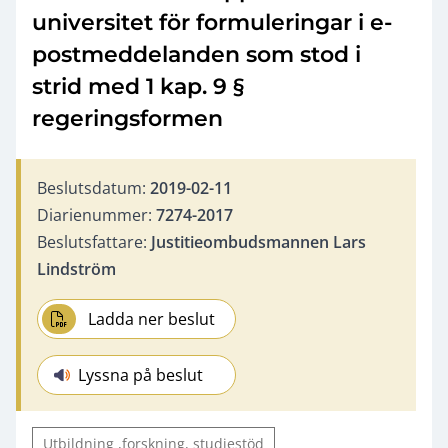
universitet för formuleringar i e-
postmeddelanden som stod i
strid med 1 kap. 9 §
regeringsformen
Beslutsdatum:
2019-02-11
Diarienummer:
7274-2017
Beslutsfattare:
Justitieombudsmannen Lars
Lindström
Ladda ner beslut
Lyssna på beslut
Utbildning ,forskning, studiestöd