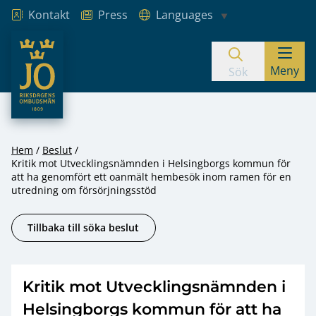
Kontakt
Press
Languages
JO – Riksdagens Ombudsmän
Meny
Hoppa till innehåll
Sök
Hem
Beslut
Kritik mot Utvecklingsnämnden i Helsingborgs kommun för
att ha genomfört ett oanmält hembesök inom ramen för en
utredning om försörjningsstöd
Tillbaka till söka beslut
Kritik mot Utvecklingsnämnden i
Helsingborgs kommun för att ha