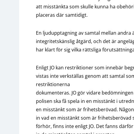
att misstänkta som skulle kunna ha obehöri
placeras där samtidigt.
En ljudupptagning av samtal mellan andra är 
integritetskänslig åtgärd, och det är angel
har klart för sig vilka rättsliga förutsättning
Enligt JO kan restriktioner som innebär beg
vistas inte verkställas genom att samtal so
restriktionerna
dokumenteras. JO gör vidare bedömningen att
polisen ska få spela in en misstänkt i utredn
en misstänkt som är frihetsberövad. Någon
in vad en misstänkt som är frihetsberövad s
förhör, finns inte enligt JO. Det fanns därför