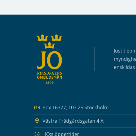
Sidfot
Justitieo
myndighet
enskildas 
Box 16327, 103 26 Stockholm
Västra Trädgårdsgatan 4 A
JO:s öppettider