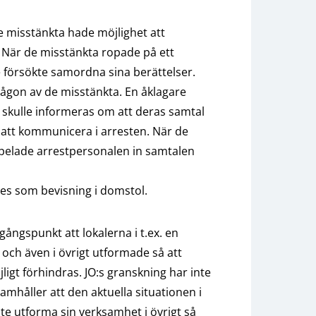
e misstänkta hade möjlighet att
 När de misstänkta ropade på ett
 försökte samordna sina berättelser.
a någon av de misstänkta. En åklagare
a skulle informeras om att deras samtal
 att kommunicera i arresten. När de
 spelade arrestpersonalen in samtalen
es som bevisning i domstol.
utgångspunkt att lokalerna i t.ex. en
de och även i övrigt utformade så att
igt förhindras. JO:s granskning har inte
amhåller att den aktuella situationen i
e utforma sin verksamhet i övrigt så