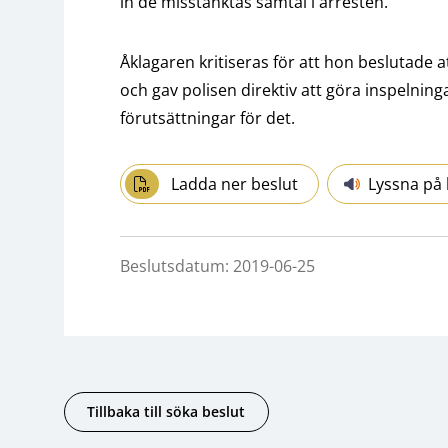
in de misstänktas samtal i arresten.
Åklagaren kritiseras för att hon beslutade a
och gav polisen direktiv att göra inspelningar
förutsättningar för det.
Ladda ner beslut
Lyssna på 
Beslutsdatum: 2019-06-25
Tillbaka till söka beslut