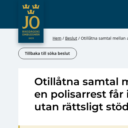
JO – Riksdagens Ombudsmän
Hoppa till innehåll
Hem
Beslut
Otillåtna samtal mellan a
Tillbaka till söka beslut
Otillåtna samtal 
en polisarrest får 
utan rättsligt stö