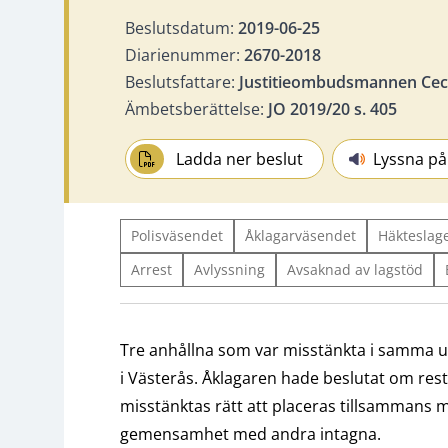
Beslutsdatum:
2019-06-25
Diarienummer:
2670-2018
Beslutsfattare:
Justitieombudsmannen Ceci
Ämbetsberättelse:
JO 2019/20 s. 405
Ladda ner beslut
Lyssna på
Polisväsendet
Åklagarväsendet
Häkteslage
Arrest
Avlyssning
Avsaknad av lagstöd
Tre anhållna som var misstänkta i samma ut
i Västerås. Åklagaren hade beslutat om rest
misstänktas rätt att placeras tillsammans m
gemensamhet med andra intagna.