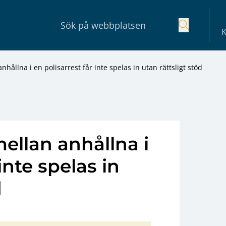
K
nhållna i en polisarrest får inte spelas in utan rättsligt stöd
mellan anhållna i
inte spelas in
d