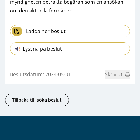
myndigheten betrakta begäran som en ansökan
om den aktuella förmånen.
Ladda ner beslut
Lyssna på beslut
Beslutsdatum: 2024-05-31
Skriv ut
Tillbaka till söka beslut
Sidfot