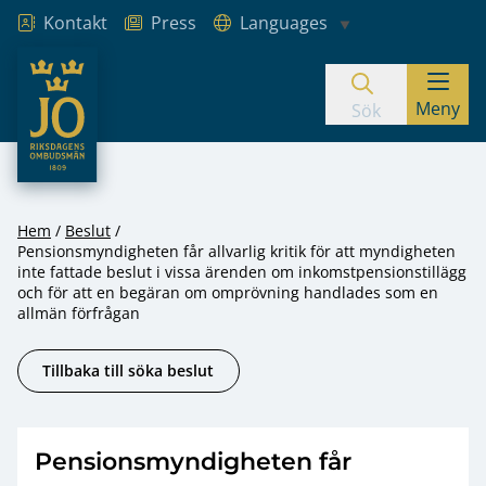
Kontakt
Press
Languages
JO – Riksdagens Ombudsmän
Meny
Hoppa till innehåll
Sök
Hem
Beslut
Pensionsmyndigheten får allvarlig kritik för att myndigheten
inte fattade beslut i vissa ärenden om inkomstpensionstillägg
och för att en begäran om omprövning handlades som en
allmän förfrågan
Tillbaka till söka beslut
Pensionsmyndigheten får