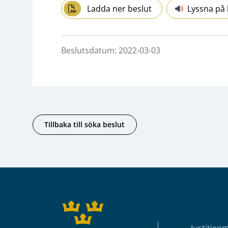
Ladda ner beslut
Lyssna på 
Beslutsdatum: 2022-03-03
Tillbaka till söka beslut
Sidfot