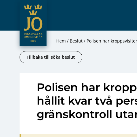
JO – Riksdagens Ombudsmän
Hoppa till innehåll
Hem
Beslut
Polisen har kroppsvisiter
Tillbaka till söka beslut
Polisen har kropp
hållit kvar två pe
gränskontroll utan