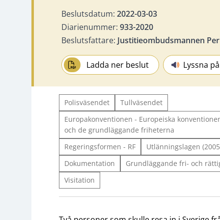
Beslutsdatum:
2022-03-03
Diarienummer:
933-2020
Beslutsfattare:
Justitieombudsmannen Per
Ladda ner beslut
Lyssna på
Polisväsendet
Tullväsendet
Europakonventionen - Europeiska konventionen
och de grundläggande friheterna
Regeringsformen - RF
Utlänningslagen (2005
Dokumentation
Grundläggande fri- och rätti
Visitation
Två personer som skulle resa in i Sverige f