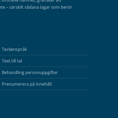
fficiella namnet, granskar att
te – särskilt sådana lagar som berör
Teckenspråk
Text till tal
Behandling personuppgifter
Prenumerera på innehåll