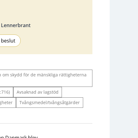
 Lennerbrant
 beslut
 om skydd för de mänskliga rättigheterna
:716)
Avsaknad av lagstöd
gheter
Tvångsmedel/tvångsåtgärder
rån Danmark blev