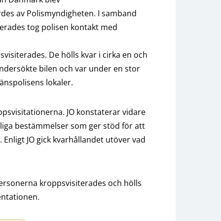
rdes av Polismyndigheten. I samband
lerades tog polisen kontakt med
visiterades. De hölls kvar i cirka en och
undersökte bilen och var under en stor
ränspolisens lokaler.
oppsvisitationerna. JO konstaterar vidare
ckliga bestämmelser som ger stöd för att
. Enligt JO gick kvarhållandet utöver vad
personerna kroppsvisiterades och hölls
entationen.