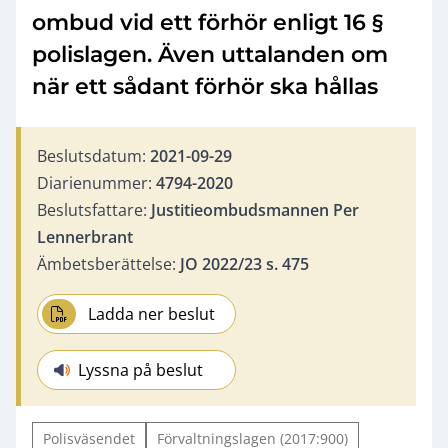
ombud vid ett förhör enligt 16 §
polislagen. Även uttalanden om
när ett sådant förhör ska hållas
Beslutsdatum:
2021-09-29
Diarienummer:
4794-2020
Beslutsfattare:
Justitieombudsmannen Per
Lennerbrant
Ämbetsberättelse:
JO 2022/23 s. 475
Ladda ner beslut
Lyssna på beslut
Polisväsendet
Förvaltningslagen (2017:900)