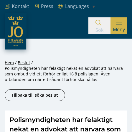
Kontakt
Press
Languages
JO – Riksdagens Ombudsmän
Meny
Hoppa till innehåll
Sök
Hem
Beslut
Polismyndigheten har felaktigt nekat en advokat att närvara
som ombud vid ett förhör enligt 16 § polislagen. Även
uttalanden om när ett sådant förhör ska hållas
Tillbaka till söka beslut
Polismyndigheten har felaktigt
nekat en advokat att närvara som