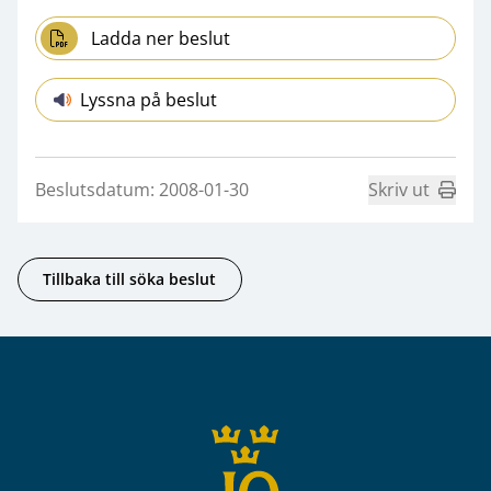
Ladda ner beslut
Lyssna på beslut
Beslutsdatum: 2008-01-30
Skriv ut
Tillbaka till söka beslut
Sidfot