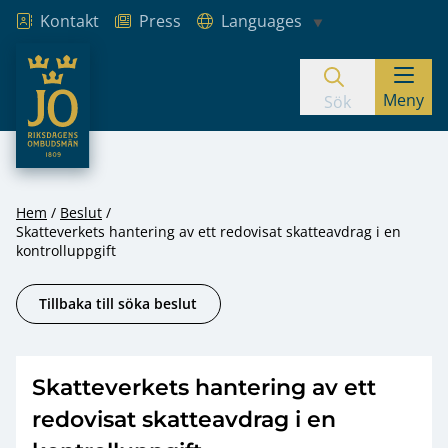
Kontakt
Press
Languages
JO – Riksdagens Ombudsmän
Meny
Hoppa till innehåll
Sök
Hem
Beslut
Skatteverkets hantering av ett redovisat skatteavdrag i en
kontrolluppgift
Tillbaka till söka beslut
Skatteverkets hantering av ett
redovisat skatteavdrag i en