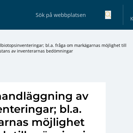
K
biotopsinventeringar; bl.a. fråga om markägarnas möjlighet till
instans av inventerarnas bedömningar
handläggning av
nteringar; bl.a.
rnas möjlighet