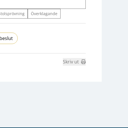
stolsprövning
Överklagande
beslut
Skriv ut