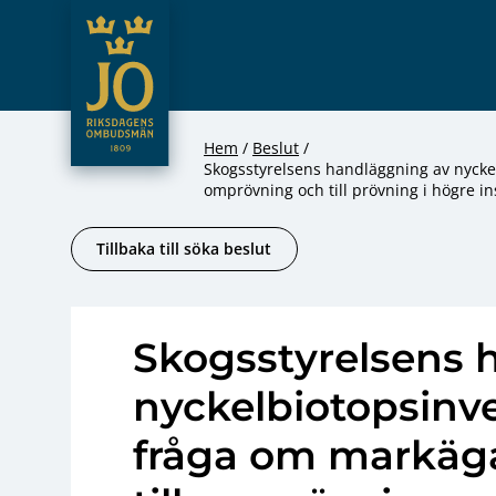
JO – Riksdagens Ombudsmän
Hoppa till innehåll
Hem
Beslut
Skogsstyrelsens handläggning av nyckel
omprövning och till prövning i högre 
Tillbaka till söka beslut
Skogsstyrelsens 
nyckelbiotopsinve
fråga om markäga