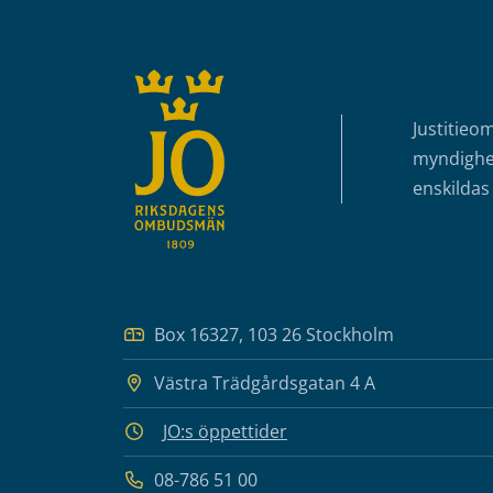
Sidfot
Justitieo
myndighet
enskildas 
Box 16327, 103 26 Stockholm
Västra Trädgårdsgatan 4 A
JO:s öppettider
08-786 51 00