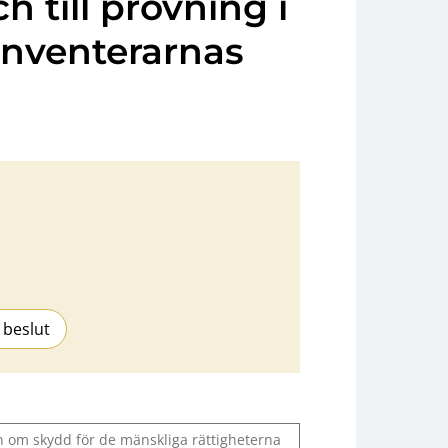
h till prövning i
inventerarnas
 beslut
 om skydd för de mänskliga rättigheterna