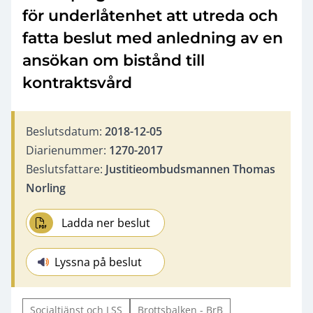
för underlåtenhet att utreda och
fatta beslut med anledning av en
ansökan om bistånd till
kontraktsvård
Beslutsdatum:
2018-12-05
Diarienummer:
1270-2017
Beslutsfattare:
Justitieombudsmannen Thomas
Norling
Ladda ner beslut
Lyssna på beslut
Socialtjänst och LSS
Brottsbalken - BrB