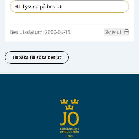
Lyssna på beslut
Beslutsdatum: 2000-05-19
Skriv ut
Tillbaka till söka beslut
Sidfot