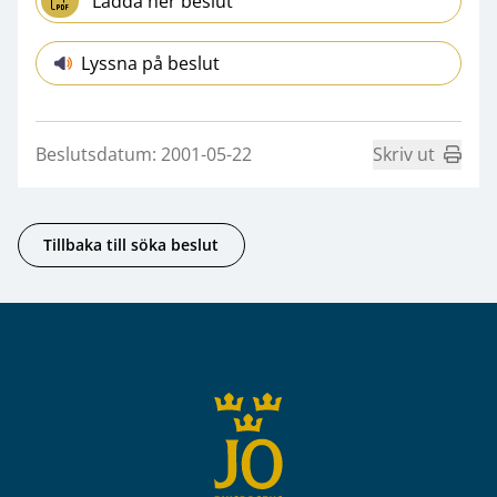
Ladda ner beslut
Lyssna på beslut
Beslutsdatum: 2001-05-22
Skriv ut
Tillbaka till söka beslut
Sidfot