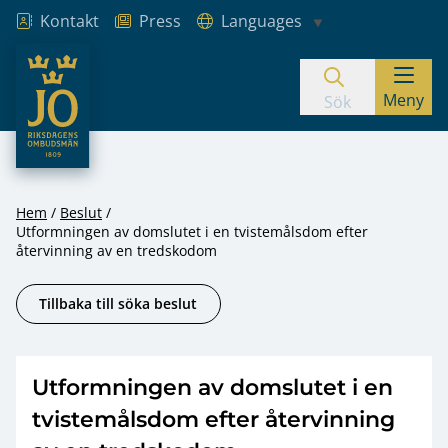
Kontakt
Press
Languages
JO – Riksdagens Ombudsmän
Meny
Hoppa till innehåll
Sök
Hem
Beslut
Utformningen av domslutet i en tvistemålsdom efter
återvinning av en tredskodom
Tillbaka till söka beslut
Utformningen av domslutet i en
tvistemålsdom efter återvinning