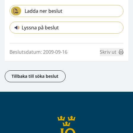
Ladda ner beslut
Lyssna på beslut
Beslutsdatum: 2009-09-16
Skriv ut
Tillbaka till söka beslut
Sidfot