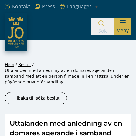
Kontakt
Press
Languages
JO – Riksdagens Ombudsmän
Meny
Hoppa till innehåll
Sök
Hem
Beslut
Uttalanden med anledning av en domares agerande i
samband med att en person filmade in i en rättssal under en
pågående huvudförhandling
Tillbaka till söka beslut
Uttalanden med anledning av en
domares agerande i samband