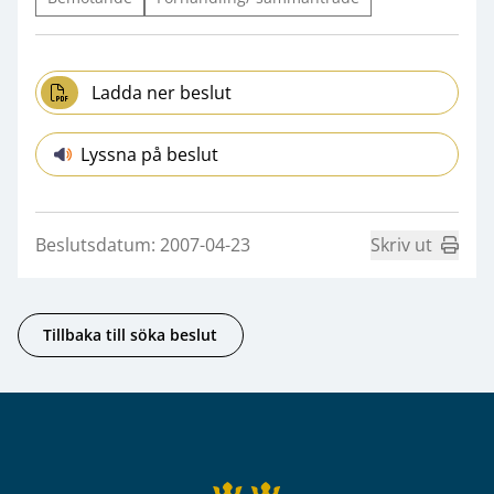
Ladda ner beslut
Lyssna på beslut
Beslutsdatum: 2007-04-23
Skriv ut
Tillbaka till söka beslut
Sidfot