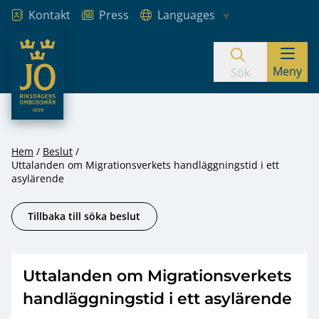
Kontakt
Press
Languages
JO – Riksdagens Ombudsmän
Meny
Hoppa till innehåll
Sök
Hem
Beslut
Uttalanden om Migrationsverkets handläggningstid i ett
asylärende
Tillbaka till söka beslut
Uttalanden om Migrationsverkets
handläggningstid i ett asylärende