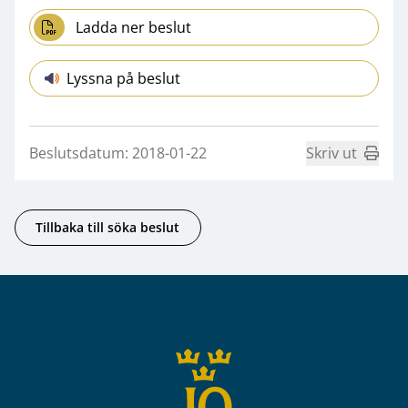
Ladda ner beslut
Lyssna på beslut
Beslutsdatum: 2018-01-22
Skriv ut
Tillbaka till söka beslut
Sidfot