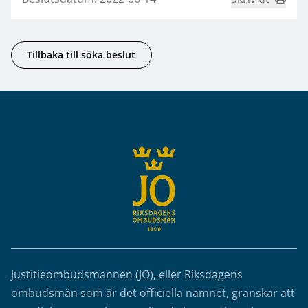
Tillbaka till söka beslut
Sidfot
Justitieombudsmannen (JO), eller Riksdagens
ombudsmän som är det officiella namnet, granskar att