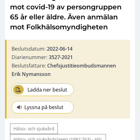
mot covid-19 av persongruppen
65 år eller äldre. Även anmälan
mot Folkhälsomyndigheten
Beslutsdatum:
2022-06-14
Diarienummer:
3527-2021
Beslutsfattare:
Chefsjustitieombudsmannen
Erik Nymansson
Ladda ner beslut
Lyssna på beslut
Hälso- och sjukvård
Hälso- och sjukvårdslagen (1982:763) - HSL