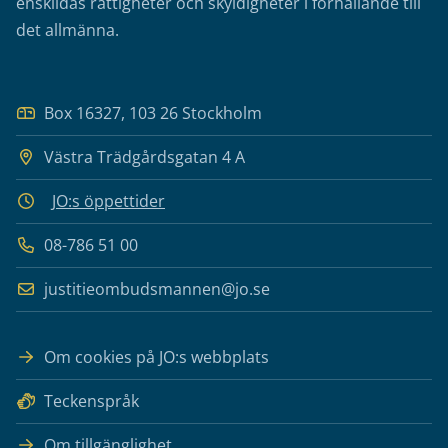
enskildas rättigheter och skyldigheter i förhållande till
det allmänna.
Box 16327, 103 26 Stockholm
Västra Trädgårdsgatan 4 A
JO:s öppettider
08-786 51 00
justitieombudsmannen@jo.se
Om cookies på JO:s webbplats
Teckenspråk
Om tillgänglighet