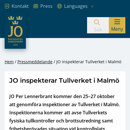
Kontakt
Press
Languages
JO – Riksdagens Ombudsmän
Meny
Hoppa till innehåll
Sök
Hem
Pressmeddelande
JO inspekterar Tullverket i Malmö
JO inspekterar Tullverket i Malmö
JO Per Lennerbrant kommer den 25–27 oktober
att genomföra inspektioner av Tullverket i Malmö.
Inspektionerna kommer att avse Tullverkets
fysiska tullkontroller och brottsutredning samt
frihetsberövades situation vid kontrollplats