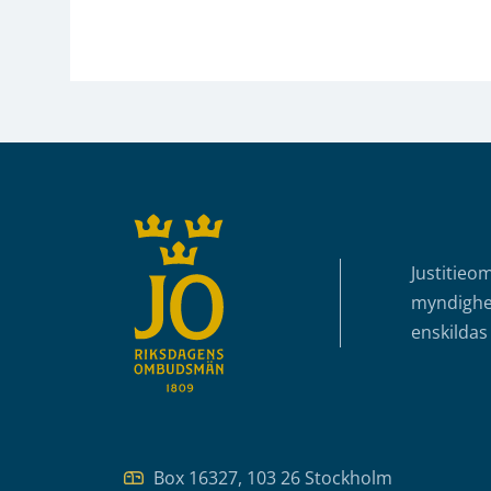
Sidfot
Justitieo
myndighet
enskildas 
Box 16327, 103 26 Stockholm