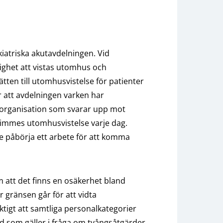
atriska akutavdelningen. Vid
ighet att vistas utomhus och
ätten till utomhusvistelse för patienter
 att avdelningen varken har
en organisation som svarar upp mot
 timmes utomhusvistelse varje dag.
påbörja ett arbete för att komma
 att det finns en osäkerhet bland
gränsen går för att vidta
iktigt att samtliga personalkategorier
ad som gäller i fråga om tvångsåtgärder.