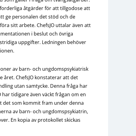
rderliga åtgärder för att tillgodose att
att ge personalen det stöd och de
ra sitt arbete. ChefsJO uttalar även att
kumentationen i beslut och övriga
tstridiga uppgifter. Ledningen behöver
tionen.
tioner av barn- och ungdomspsykiatrisk
året. ChefsJO konstaterar att det
andling utan samtycke. Denna fråga har
O har tidigare även väckt frågan om en
 att det som kommit fram under denna
ionerna av barn- och ungdomspsykiatrin,
över. En kopia av protokollet skickas