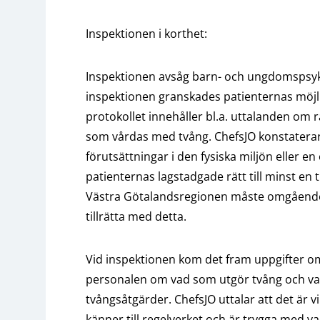
Inspektionen i korthet:
Inspektionen avsåg barn- och ungdomspsyki
inspektionen granskades patienternas möjl
protokollet innehåller bl.a. uttalanden om r
som vårdas med tvång. ChefsJO konstaterar
förutsättningar i den fysiska miljön eller 
patienternas lagstadgade rätt till minst en
Västra Götalandsregionen måste omgående 
tillrätta med detta.
Vid inspektionen kom det fram uppgifter om
personalen om vad som utgör tvång och var 
tvångsåtgärder. ChefsJO uttalar att det är v
känner till regelverket och är trygga med v