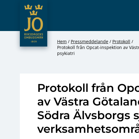
JO – Riksdagens Ombudsmän
Hoppa till innehåll
Hem
Pressmeddelande
Protokoll
Protokoll från Opcat-inspektion av Vä
psykiatri
Protokoll från Op
av Västra Götala
Södra Älvsborgs 
verksamhetsområd