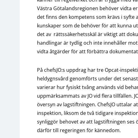
Västra Götalandsregionen behöver vidta erfo
det finns den kompetens som krävs i syfte 
kunskaper som de behöver för att kunna utfö
det av rättssäkerhetsskäl är viktigt att do
handlingar är tydlig och inte innehåller mo
vidta åtgärder för att förbättra dokumenta
På chefsJO:s uppdrag har tre Opcat-inspek
heldygnsvård genomförts under det senaste 
varierar hur fysiskt tvång används vid beh
uppmärksammats av JO vid flera tillfällen. J
översyn av lagstiftningen. ChefsJO uttalar
inspektion, liksom de två tidigare inspekt
synliggör behovet av att lagstiftningen ses 
därför till regeringen för kännedom.