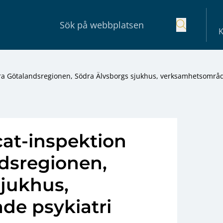
K
stra Götalandsregionen, Södra Älvsborgs sjukhus, verksamhetsområ
cat-inspektion
ndsregionen,
sjukhus,
e psykiatri