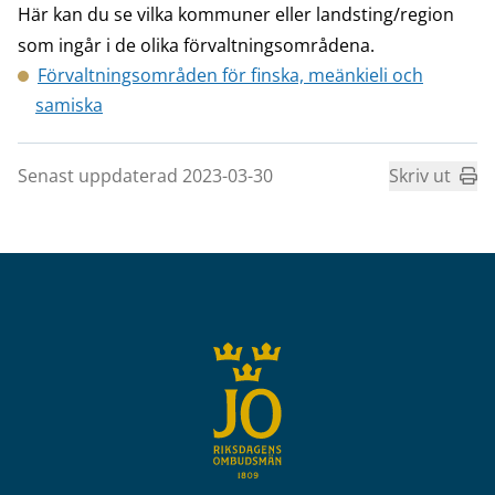
Här kan du se vilka kommuner eller landsting/region
som ingår i de olika förvaltningsområdena.
Förvaltningsområden för finska, meänkieli och
samiska
Senast uppdaterad 2023-03-30
Skriv ut
Sidfot