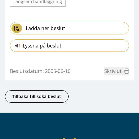
Långsam handläggning
Ladda ner beslut
Lyssna på beslut
Beslutsdatum: 2005-06-16
Skriv ut
Tillbaka till söka beslut
Sidfot