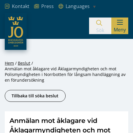
Kontakt
Press
Languages
JO – Riksdagens Ombudsmän
Meny
Hoppa till innehåll
Sök
Hem
Beslut
Anmälan mot åklagare vid Åklagarmyndigheten och mot
Polismyndigheten i Norrbotten för långsam handläggning av
en förundersökning
Tillbaka till söka beslut
Anmälan mot åklagare vid
Åklagarmyndigheten och mot