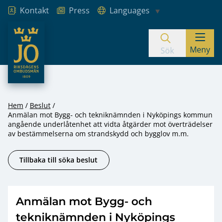
Kontakt
Press
Languages
JO – Riksdagens Ombudsmän
Meny
Hoppa till innehåll
Sök
Hem
Beslut
Anmälan mot Bygg- och tekniknämnden i Nyköpings kommun
angående underlåtenhet att vidta åtgärder mot överträdelser
av bestämmelserna om strandskydd och bygglov m.m.
Tillbaka till söka beslut
Anmälan mot Bygg- och
tekniknämnden i Nyköpings