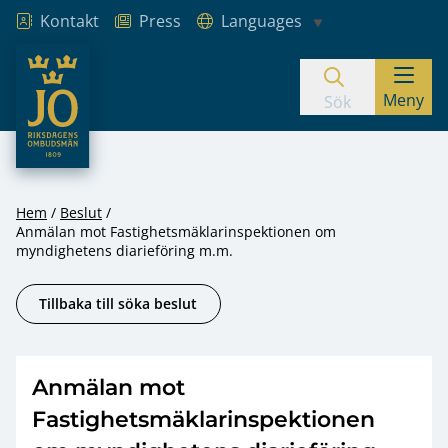
Kontakt
Press
Languages
JO – Riksdagens Ombudsmän
Meny
Hoppa till innehåll
Sök
Hem
Beslut
Anmälan mot Fastighetsmäklarinspektionen om
myndighetens diarieföring m.m.
Tillbaka till söka beslut
Anmälan mot
Fastighetsmäklarinspektionen