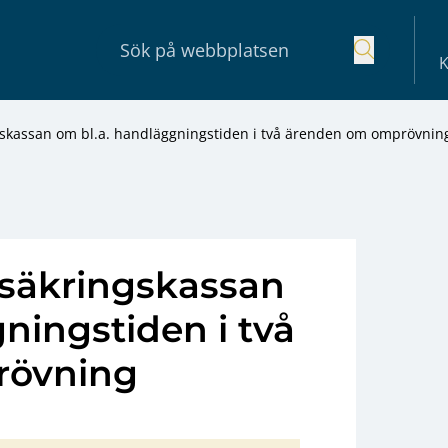
K
skassan om bl.a. handläggningstiden i två ärenden om omprövnin
säkringskassan
ningstiden i två
rövning