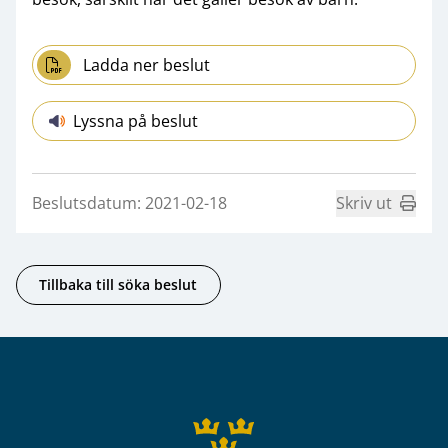
Ladda ner beslut
Lyssna på beslut
Beslutsdatum: 2021-02-18
Skriv ut
Tillbaka till söka beslut
Sidfot