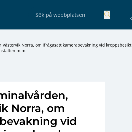
K
 Västervik Norra, om ifrågasatt kamerabevakning vid kroppsbesikt
anstalten m.m.
minalvården,
ik Norra, om
abevakning vid