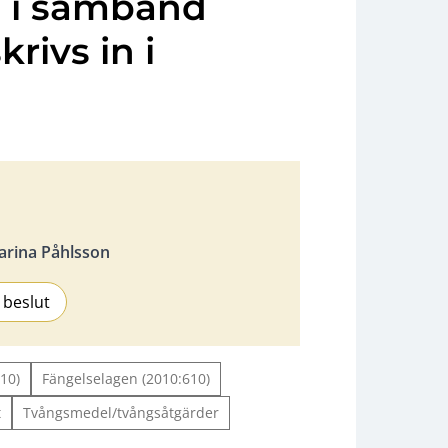
g i samband
rivs in i
arina Påhlsson
 beslut
10)
Fängelselagen (2010:610)
t
Tvångsmedel/tvångsåtgärder