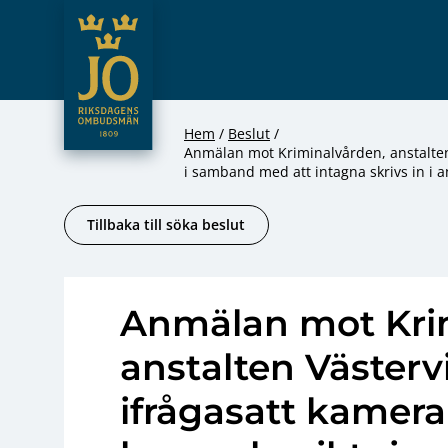
JO – Riksdagens Ombudsmän
Hoppa till innehåll
Hem
Beslut
Anmälan mot Kriminalvården, anstalten
i samband med att intagna skrivs in i 
Tillbaka till söka beslut
Anmälan mot Kri
anstalten Västerv
ifrågasatt kamer