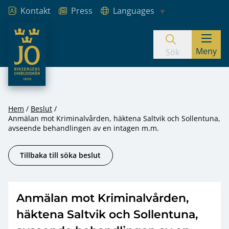
Kontakt
Press
Languages
JO – Riksdagens Ombudsmän
Meny
Hoppa till innehåll
Sök
Hem
Beslut
Anmälan mot Kriminalvården, häktena Saltvik och Sollentuna,
avseende behandlingen av en intagen m.m.
Tillbaka till söka beslut
Anmälan mot Kriminalvården,
häktena Saltvik och Sollentuna,