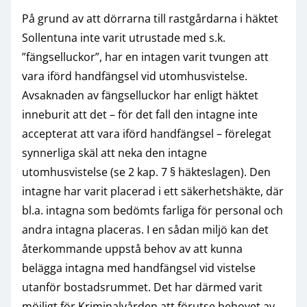
På grund av att dörrarna till rastgårdarna i häktet
Sollentuna inte varit utrustade med s.k.
”fängselluckor”, har en intagen varit tvungen att
vara iförd handfängsel vid utomhusvistelse.
Avsaknaden av fängselluckor har enligt häktet
inneburit att det – för det fall den intagne inte
accepterat att vara iförd handfängsel – förelegat
synnerliga skäl att neka den intagne
utomhusvistelse (se 2 kap. 7 § häkteslagen). Den
intagne har varit placerad i ett säkerhetshäkte, där
bl.a. intagna som bedömts farliga för personal och
andra intagna placeras. I en sådan miljö kan det
återkommande uppstå behov av att kunna
belägga intagna med handfängsel vid vistelse
utanför bostadsrummet. Det har därmed varit
möjligt för Kriminalvården att förutse behovet av