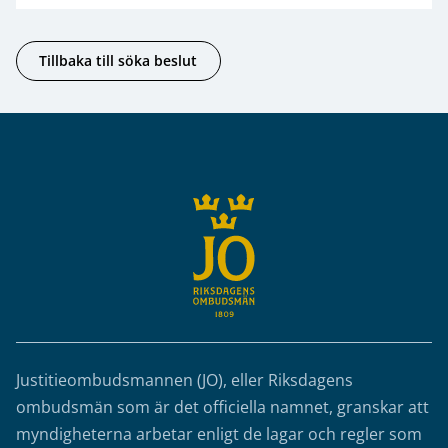
Tillbaka till söka beslut
Sidfot
Justitieombudsmannen (JO), eller Riksdagens
ombudsmän som är det officiella namnet, granskar att
myndigheterna arbetar enligt de lagar och regler som