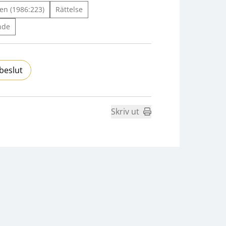
en (1986:223)
Rättelse
nde
beslut
Skriv ut