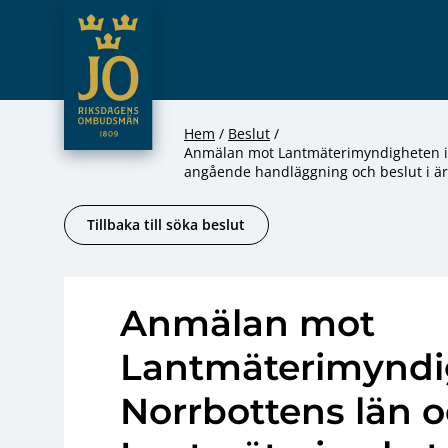
JO – Riksdagens Ombudsmän
Hoppa till innehåll
Hem
Beslut
Anmälan mot Lantmäterimyndigheten i 
angående handläggning och beslut i äre
Tillbaka till söka beslut
Anmälan mot
Lantmäterimyndi
Norrbottens län 