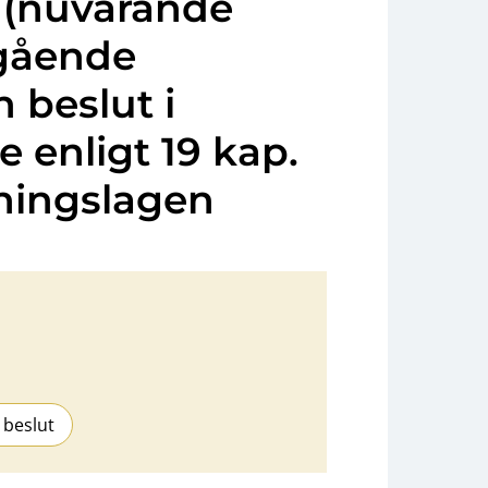
 (nuvarande
ngående
 beslut i
e enligt 19 kap.
dningslagen
 beslut