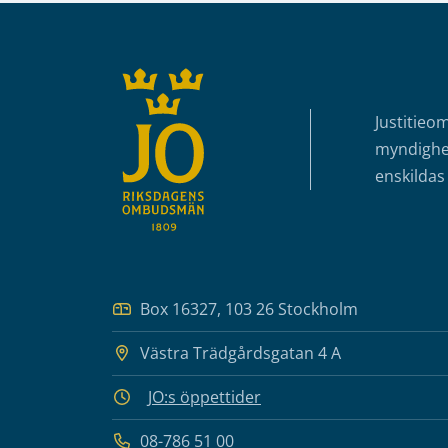
Sidfot
Justitieo
myndighet
enskildas 
Box 16327, 103 26 Stockholm
Västra Trädgårdsgatan 4 A
JO:s öppettider
08-786 51 00