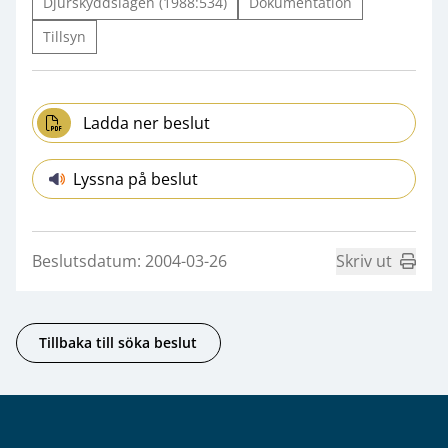
Djurskyddslagen (1988:534)
Dokumentation
Tillsyn
Ladda ner beslut
Lyssna på beslut
Beslutsdatum: 2004-03-26
Skriv ut
Tillbaka till söka beslut
Sidfot