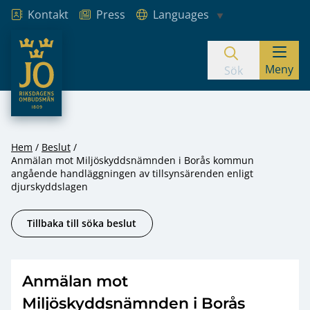
Kontakt
Press
Languages
JO – Riksdagens Ombudsmän
Meny
Hoppa till innehåll
Sök
Hem
Beslut
Anmälan mot Miljöskyddsnämnden i Borås kommun
angående handläggningen av tillsynsärenden enligt
djurskyddslagen
Tillbaka till söka beslut
Anmälan mot
Miljöskyddsnämnden i Borås