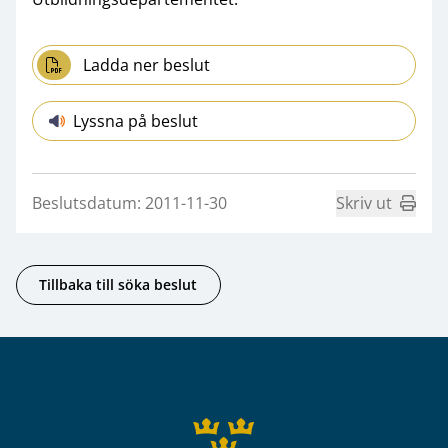
Ladda ner beslut
Lyssna på beslut
Beslutsdatum: 2011-11-30
Skriv ut
Tillbaka till söka beslut
Sidfot