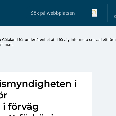
K
Götaland för underlåtenhet att i förväg informera om vad ett förh
 om m.m.
ismyndigheten i
ör
 i förväg