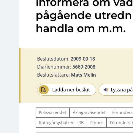
informera om vad 
pågående utredni
handla om m.m.
Beslutsdatum:
2009-09-18
Diarienummer:
5669-2008
Beslutsfattare:
Mats Melin
Ladda ner beslut
Lyssna på
Polisväsendet
Åklagarväsendet
Förunders
Rättegångsbalken - RB
Förhör
Förundersö