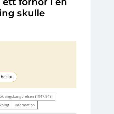
ett förhör i en
ng skulle
 beslut
ökningskungörelsen (1947:948)
kning
Information