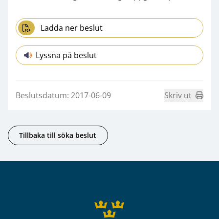
Ladda ner beslut
Lyssna på beslut
Beslutsdatum: 2017-06-09
Skriv ut
Tillbaka till söka beslut
Sidfot