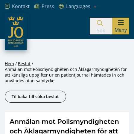
Kontakt
Press
Languages
JO – Riksdagens Ombudsmän
Meny
Hoppa till innehåll
Sök
Hem
Beslut
Anmälan mot Polismyndigheten och Åklagarmyndigheten för
att känsliga uppgifter ur en patientjournal hämtades in och
användes utan samtycke
Tillbaka till söka beslut
Anmälan mot Polismyndigheten
och Åklagarmyndigheten för att