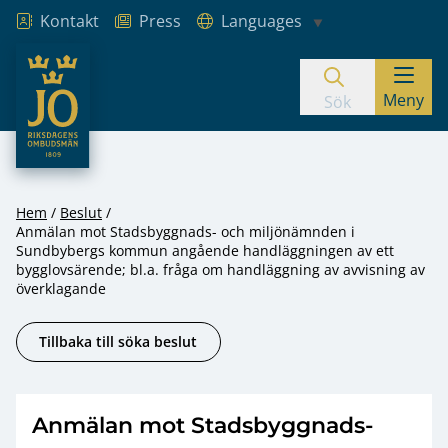
Kontakt
Press
Languages
JO – Riksdagens Ombudsmän
Meny
Hoppa till innehåll
Sök
Hem
Beslut
Anmälan mot Stadsbyggnads- och miljönämnden i
Sundbybergs kommun angående handläggningen av ett
bygglovsärende; bl.a. fråga om handläggning av avvisning av
överklagande
Tillbaka till söka beslut
Anmälan mot Stadsbyggnads-