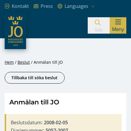
Kontakt
Press
Languages
JO – Riksdagens Ombudsmän
Meny
Hoppa till innehåll
Sök
Hem
Beslut
Anmälan till JO
Tillbaka till söka beslut
Anmälan till JO
Beslutsdatum:
2008-02-05
Diarienummer:
5057-2007