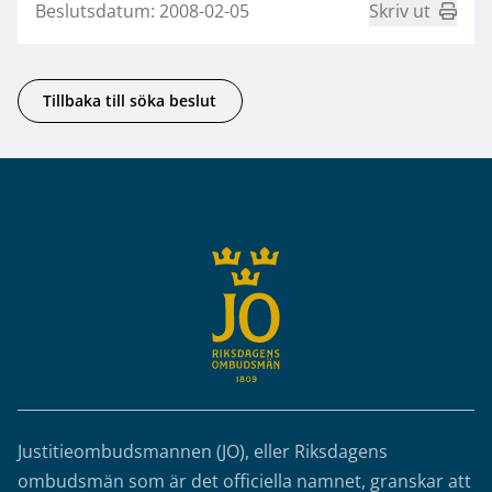
Beslutsdatum: 2008-02-05
Skriv ut
Tillbaka till söka beslut
Sidfot
Justitieombudsmannen (JO), eller Riksdagens
ombudsmän som är det officiella namnet, granskar att