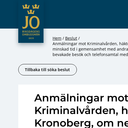
JO – Riksdagens Ombudsmän
Hoppa till innehåll
Hem
Beslut
Anmälningar mot Kriminalvården, häktet 
minskad tid i gemensamhet med andra 
bevakade besök och telefonsamtal med
Tillbaka till söka beslut
Anmälningar mo
Kriminalvården, 
Kronoberg, om ne