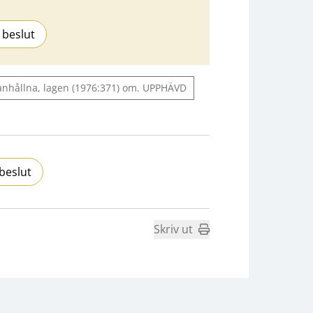
 beslut
anhållna, lagen (1976:371) om. UPPHÄVD
beslut
Skriv ut