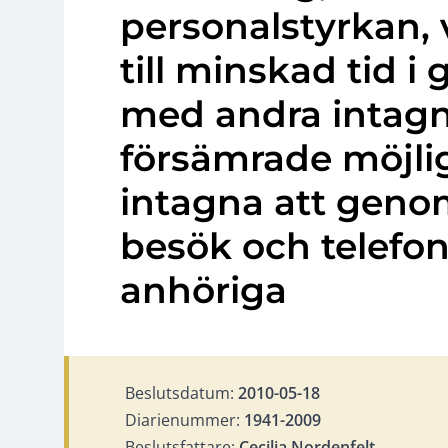
personalstyrkan, vi
till minskad tid
med andra intag
försämrade möjlig
intagna att geno
besök och telefo
anhöriga
Beslutsdatum:
2010-05-18
Diarienummer:
1941-2009
Beslutsfattare:
Cecilia Nordenfelt