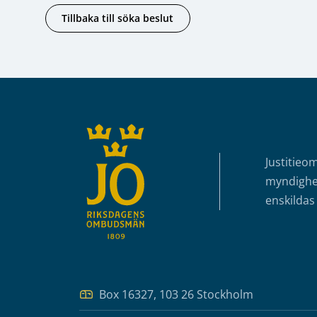
Tillbaka till söka beslut
Sidfot
Justitieo
myndighet
enskildas 
Box 16327, 103 26 Stockholm