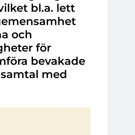
lket bl.a. lett
 i gemensamhet
na och
heter för
mföra bevakade
nsamtal med